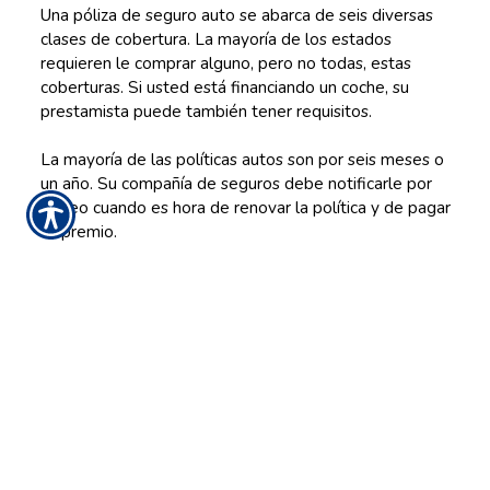
Una póliza de seguro auto se abarca de seis diversas
clases de cobertura. La mayoría de los estados
requieren le comprar alguno, pero no todas, estas
coberturas. Si usted está financiando un coche, su
prestamista puede también tener requisitos.
La mayoría de las políticas autos son por seis meses o
un año. Su compañía de seguros debe notificarle por
correo cuando es hora de renovar la política y de pagar
su premio.
¿
Por qué usted necesita seguro auto?
Está realmente todo sobre la protección
financieramente.
Si usted está en un accidente o se roba su coche,
cuesta el dinero, a menudo mucho dinero, para
fijarlo o para substituir.
Si le o a algunos pasajeros dañan en un
accidente, los costes médicos pueden ser
extremadamente costosos.