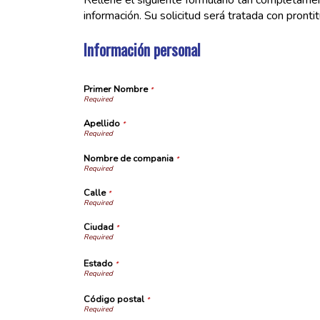
Rellene el siguiente formulario tan completamen
información. Su solicitud será tratada con prontit
Información personal
Primer Nombre
*
Apellido
*
Nombre de compania
*
Calle
*
Ciudad
*
Estado
*
Código postal
*