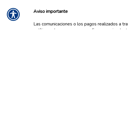
Aviso importante
Las comunicaciones o los pagos realizados a tra
políticas y los pagos no son eficaces o vinculant
agente de seguros, o su compañía de seguros. S
política de privacidad
en línea no vamos a vender
CONTACT US TODAY!
(513) 471-1400