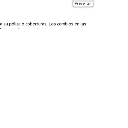
a su póliza o coberturas. Los cambios en las
 una notificación oficial de cualquiera de su
s
. De acuerdo con los términos de nuestra
ite Builder