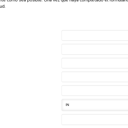
te como sea posible. Una vez que haya completado el formulario, 
ud.