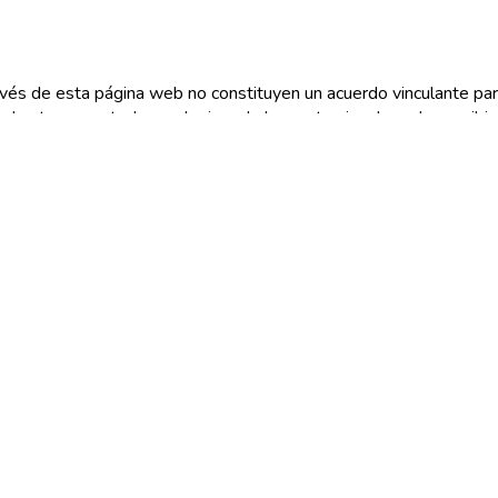
vés de esta página web no constituyen un acuerdo vinculante par
e hasta que usted, o cualquiera de las partes involucradas, recibirá
i usted tiene alguna pregunta, no dude en
contactar con nosotro
 su información a terceros.
Insurance Websites
Designed and Hosted by
Insurance Webs