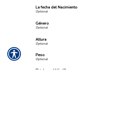
La fecha del Nacimiento
Género
Altura
Peso
El tabaco Utilizó?
Información Dependiente
Niños a ser cubiertos
Las edades de Niños (separado por comas)
¿Cómo te enteraste de nosotros?